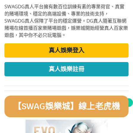
SWAGDG真人平台擁有數百位訓練有素的專業荷官、真實
的賭場環境、穩定的高端設備、專業的技術支持，
SWAGDG真人保障了平台的穩定運營。DG真人隨著互聯網
賭場在線首播百家樂賭場遊戲，娛樂城開始經營真人百家樂
遊戲，其中你不必只玩電腦。
真人娛樂登入
真人娛樂註冊
【SWAG娛樂城】線上老虎機