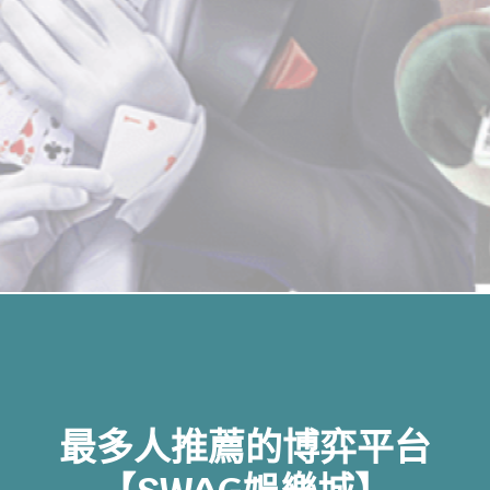
最多人推薦的博弈平台