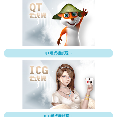
QT老虎機試玩
ICG老虎機試玩